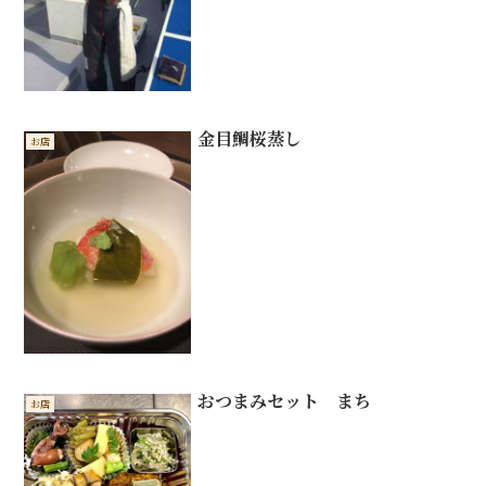
金目鯛桜蒸し
お店
おつまみセット まち
お店