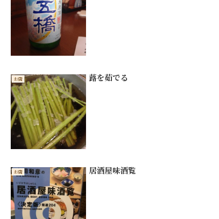
蕗を茹でる
お店
居酒屋味酒覧
お店