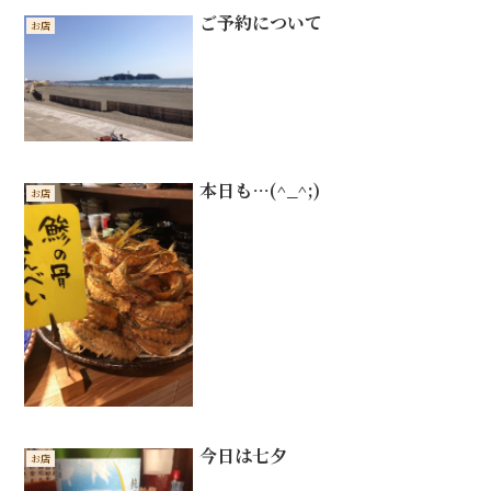
ご予約について
お店
本日も…(^_^;)
お店
今日は七夕
お店