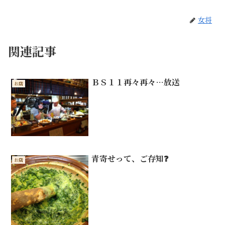
女将
関連記事
ＢＳ１１再々再々…放送
お店
青寄せって、ご存知❓
お店