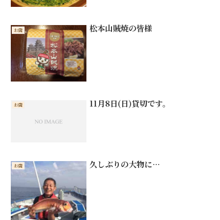
松本山賊焼の皆様
お店
11月8日(日)貸切です。
お店
久しぶりの大物に…
お店