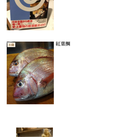
紅葉鯛
お店