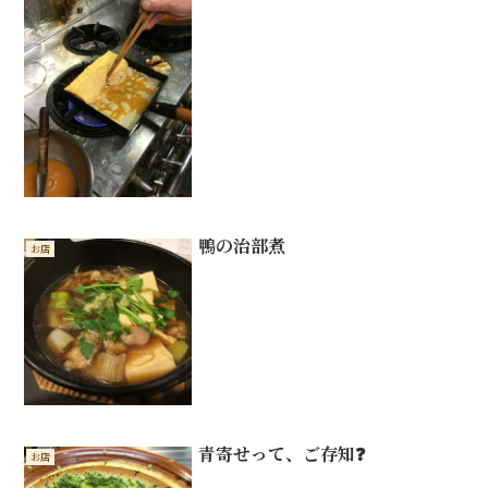
鴨の治部煮
お店
青寄せって、ご存知❓
お店