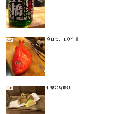
今日で、１０年目
お店
牡蠣の唐揚げ
お店