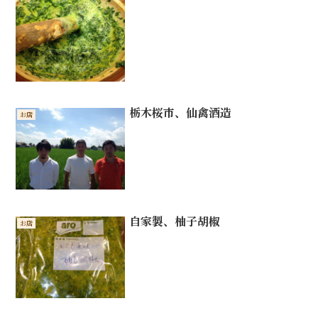
栃木桜市、仙禽酒造
お店
自家製、柚子胡椒
お店