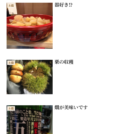
器好き⁉︎
お店
栗の収穫
お店
燗が美味いです
お店