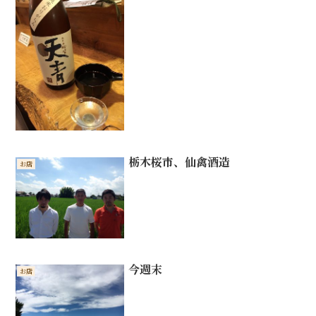
栃木桜市、仙禽酒造
お店
今週末
お店