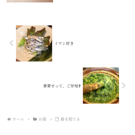
イワシ好き
青寄せって、ご存知❓
ホーム
お店
蕗を茹でる