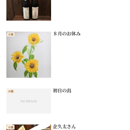
８月のお休み
お店
初日の出
お店
企久太さん
お店