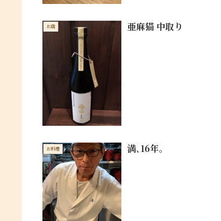
亜麻猫 中取り
お店
満､16年。
お料理