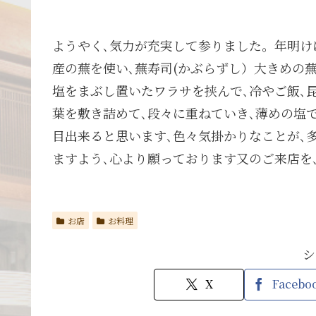
ようやく､気力が充実して参りました。年明け
産の蕪を使い､蕪寿司(かぶらずし）大きめの
塩をまぶし置いたワラサを挟んで､冷やご飯､
葉を敷き詰めて､段々に重ねていき､薄めの塩
目出来ると思います､色々気掛かりなことが､
ますよう､心より願っております又のご来店を､
お店
お料理
シ
X
Facebo