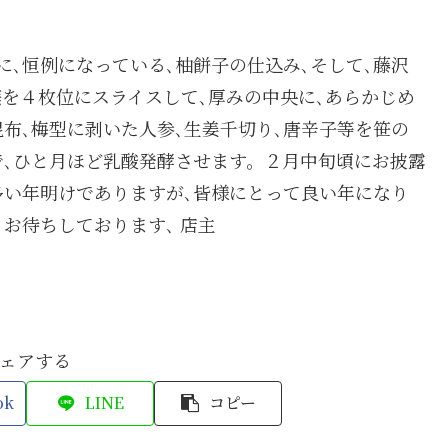
に､恒例になっている､柚餅子の仕込み､そして､藤沢
蕪を４枚位にスライスして､厚みの中央に､あらかじめ
昆布､梅型に剥いた人参､生姜千切り､唐辛子等を笹の
で､ひと月ほど乳酸発酵させます。２月中旬頃にお披露
多い年明けでありますが､皆様にとって良い年になり
お待ちしております､ 店主
ェアする
ok
LINE
コピー