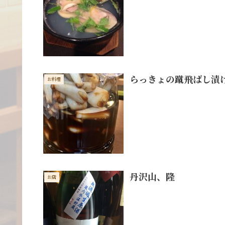
らっきょの蹴飛ばし漬
お料理
丹沢山、隆
お店