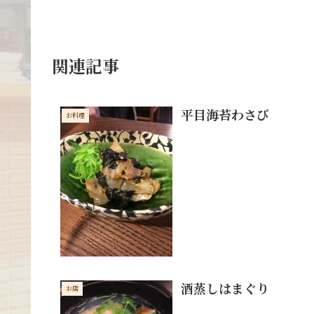
関連記事
平目海苔わさび
お料理
酒蒸しはまぐり
お店