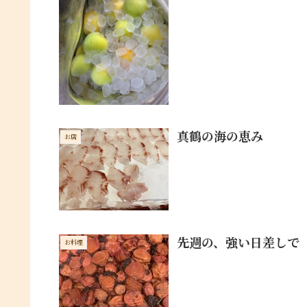
真鶴の海の恵み
お店
先週の、強い日差しで
お料理