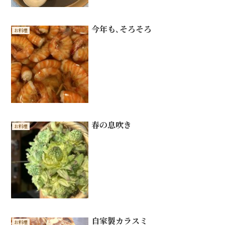
今年も､そろそろ
お料理
春の息吹き
お料理
自家製カラスミ
お料理