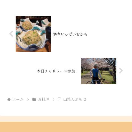
海老いっぱいおから
本日チャリレース参加！
ホーム
お料理
山菜天ぷら ２