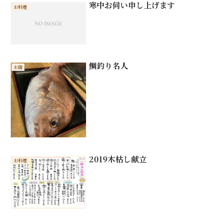
寒中お伺い申し上げます
お料理
鯛釣り名人
お店
2019木枯し献立
お料理