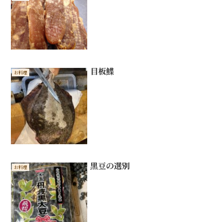
目板鰈
お料理
黒豆の選別
お料理