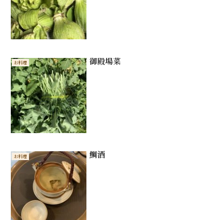
御殿場菜
お料理
鯛酒
お料理