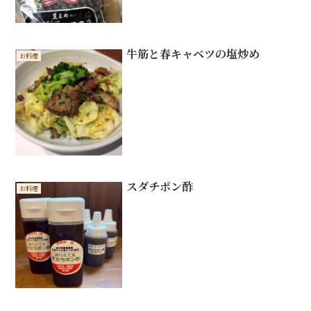
牛筋と春キャベツの塩炒め
お料理
スダチポン酢
お料理