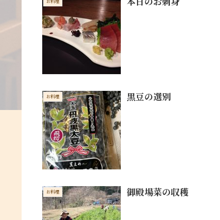
本日のお刺身
お料理
黒豆の選別
お料理
御殿場菜の収穫
お料理