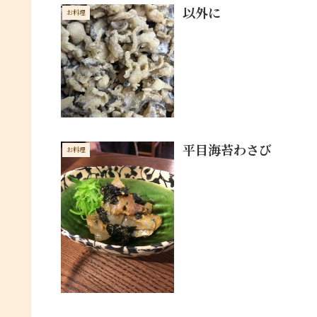
以外に
お料理
平目海苔わさび
お料理