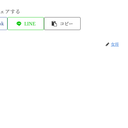
ェアする
ok
LINE
コピー
女将