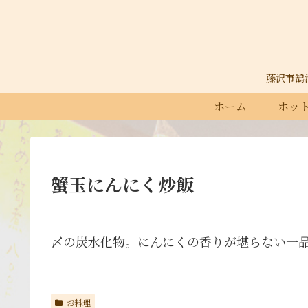
藤沢市鵠沼石
ホーム
ホット
蟹玉にんにく炒飯
〆の炭水化物。にんにくの香りが堪らない一
お料理