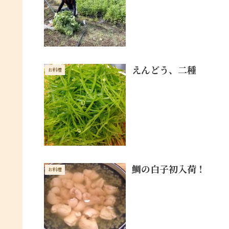
えんどう、二種
お料理
鯛の白子初入荷！
お料理