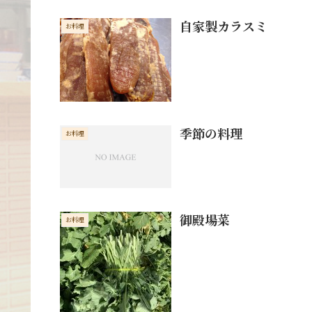
自家製カラスミ
お料理
季節の料理
お料理
御殿場菜
お料理