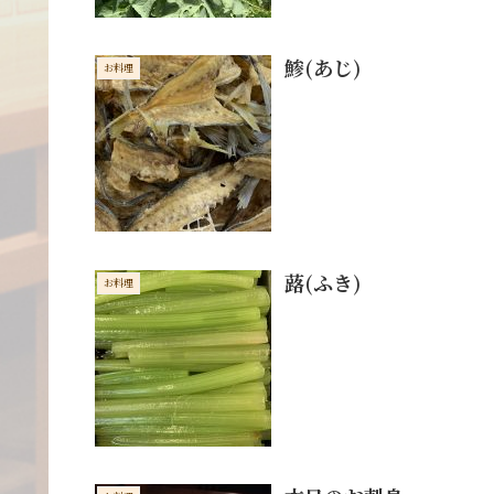
鯵(あじ)
お料理
蕗(ふき)
お料理