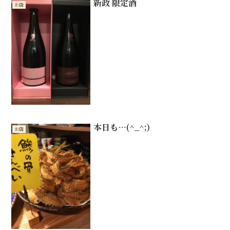
新政 限定酒
お店
本日も…(^_^;)
お店