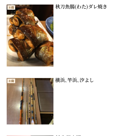
秋刀魚腸(わた)ダレ焼き
お店
横浜､竿浜､汐よし
お店