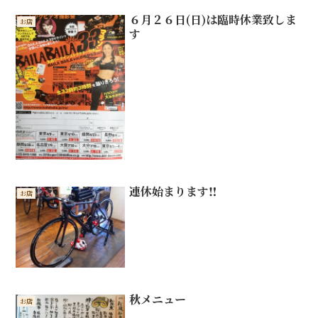
６月２６日(日)は臨時休業致しま
お店
す
連休始まります‼️
お店
秋メニュー
お店