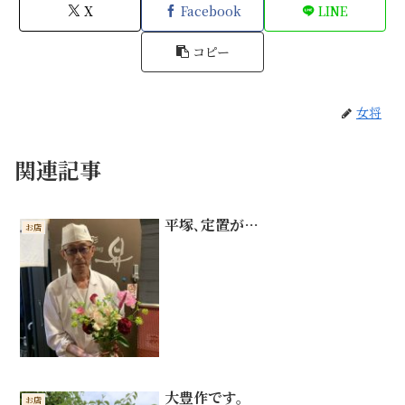
X
Facebook
LINE
コピー
女将
関連記事
平塚､定置が…
お店
大豊作です。
お店