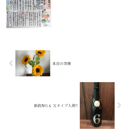
本日の空席
新政NO.６ Ｘタイプ入荷‼️