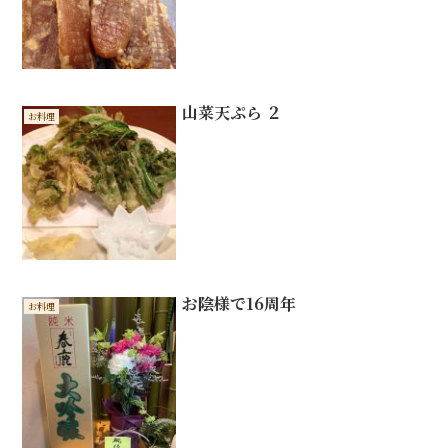
山菜天ぷら ２
お料理
お陰様で16周年
お料理