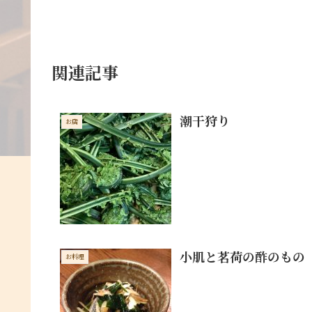
関連記事
潮干狩り
お店
小肌と茗荷の酢のもの
お料理