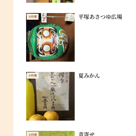
平塚あさつゆ広場
お料理
夏みかん
お料理
青寄せ
お料理