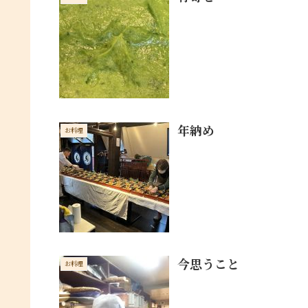
年納め
お料理
今思うこと
お料理