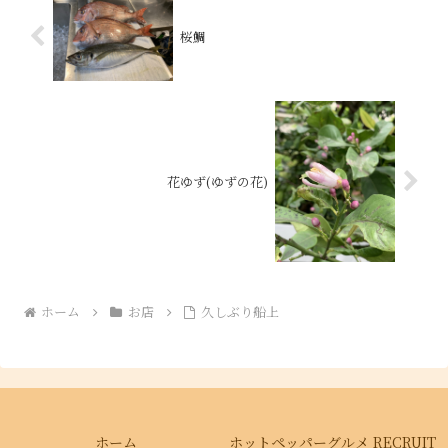
桜鯛
花ゆず(ゆずの花)
ホーム
お店
久しぶり船上
ホーム
ホットペッパーグルメ RECRUIT