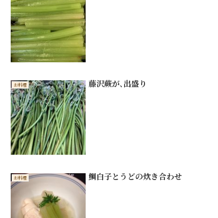
藤沢蕨が､出盛り
お料理
鯛白子とうどの炊き合わせ
お料理