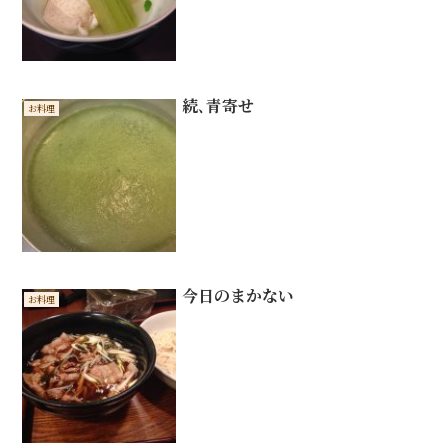
続､青寄せ
お料理
今日のまかない
お料理