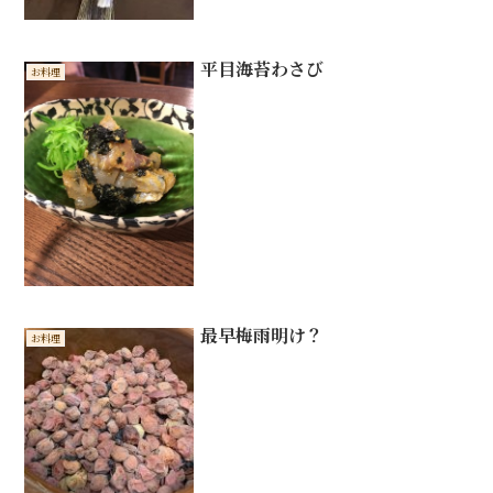
平目海苔わさび
お料理
最早梅雨明け？
お料理