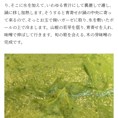
り､そこに水を加えて､いわゆる青汁にして裏漉しで濾し､
鍋に移し加熱します､そうすると青寄せが鍋の中央に寄っ
て来るので､そっとお玉で掬いガーゼに取り､氷を敷いたボ
ールの上で冷まします。山椒の若芽を摺り､青寄せを入れ､
味噌で伸ばして行きます，旬の筍を会える､木の芽味噌の
完成です。