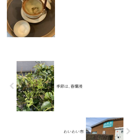
季節は､春爛漫
わいわい市