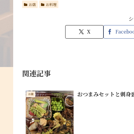
お店
お料理
シ
X
Facebo
関連記事
おつまみセットと刺身
お店