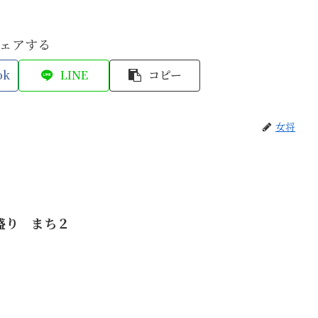
ェアする
ok
LINE
コピー
女将
盛り まち２