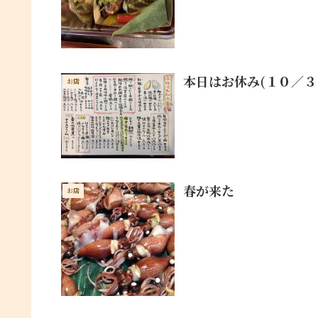
本日はお休み(１０／３
お店
春が来た
お店