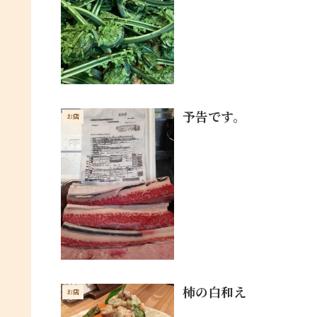
予告です。
お店
柿の白和え
お店