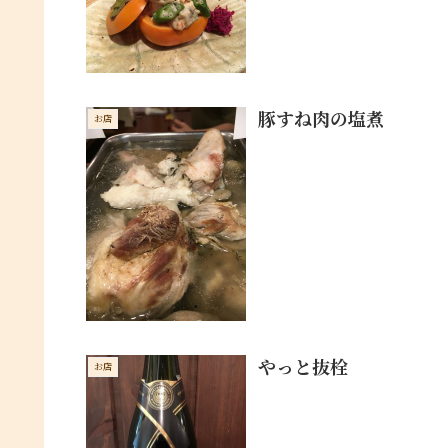
豚すね肉の塩煮
お店
やっと抜栓
お店