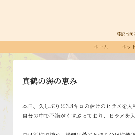
藤沢市鵠沼石
ホーム
ホット
真鶴の海の恵み
本日、久しぶりに3.8キロの活けのヒラメを
自分の中で不満がくすぶっており、ヒラメを
身は紙塩で締め、縁側は骨ごと切り分け塩焼