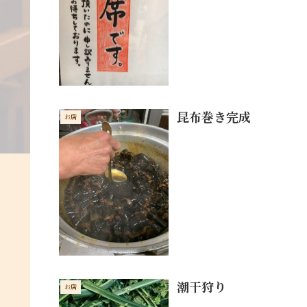
昆布巻き完成
お店
潮干狩り
お店