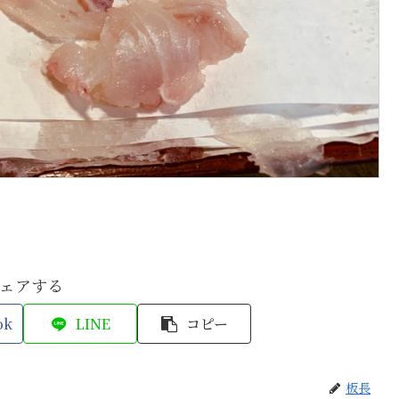
ェアする
ok
LINE
コピー
板長