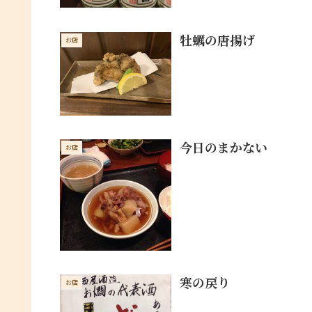
牡蠣の唐揚げ
お店
今日のまかない
お店
寒の戻り
お店