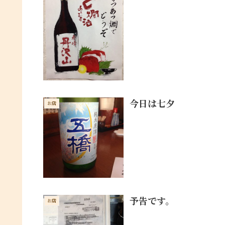
今日は七夕
お店
予告です。
お店