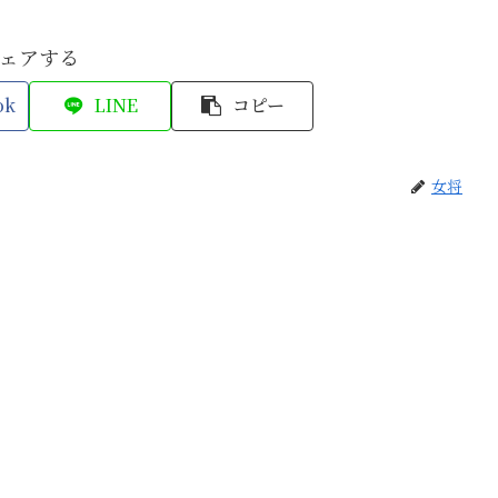
ェアする
ok
LINE
コピー
女将