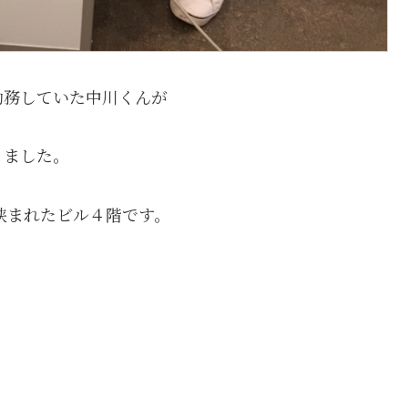
勤務していた中川くんが
りました。
挟まれたビル４階です。