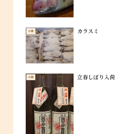
カラスミ
お店
立春しぼり入荷
お店