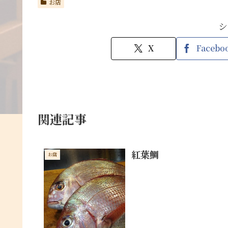
お店
シ
X
Facebo
関連記事
紅葉鯛
お店