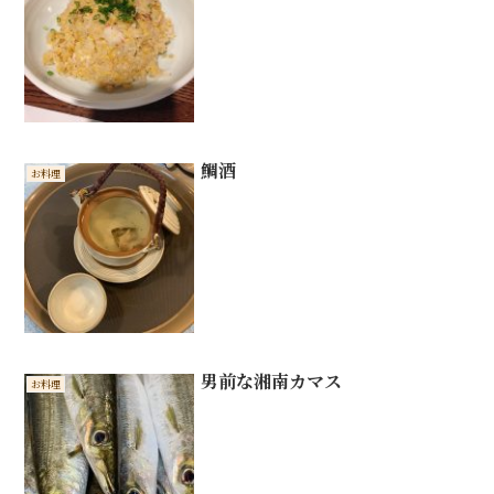
鯛酒
お料理
男前な湘南カマス
お料理