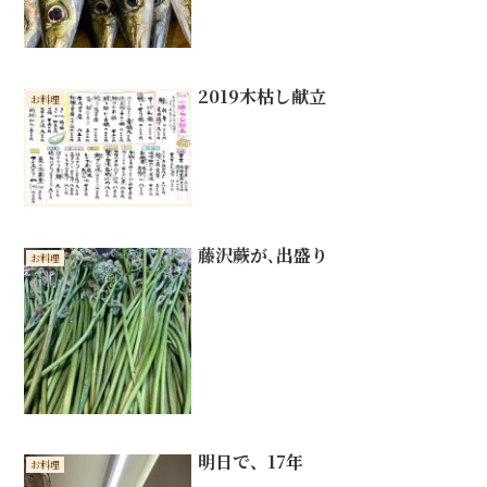
2019木枯し献立
お料理
藤沢蕨が､出盛り
お料理
明日で、17年
お料理