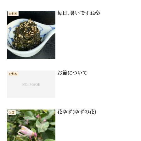
毎日､暑いですね💦
お料理
お節について
お料理
花ゆず(ゆずの花)
お店