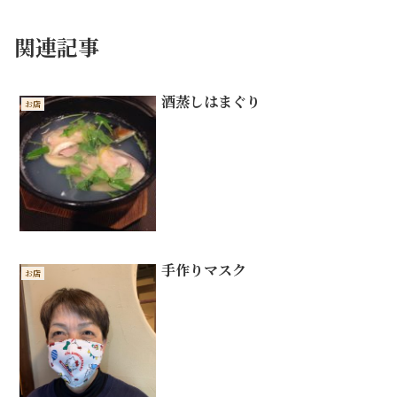
関連記事
酒蒸しはまぐり
お店
手作りマスク
お店