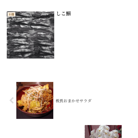
しこ鰯
お店
板長おまかせサラダ