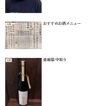
おすすめお酒メニュー
お店
亜麻猫 中取り
お店