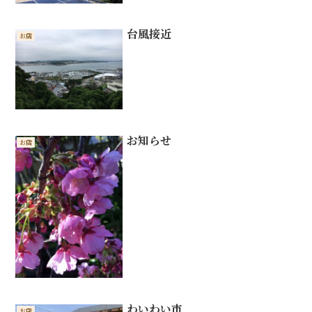
台風接近
お店
お知らせ
お店
わいわい市
お店