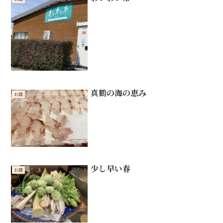
真鶴の海の恵み
お店
少し早い春
お店