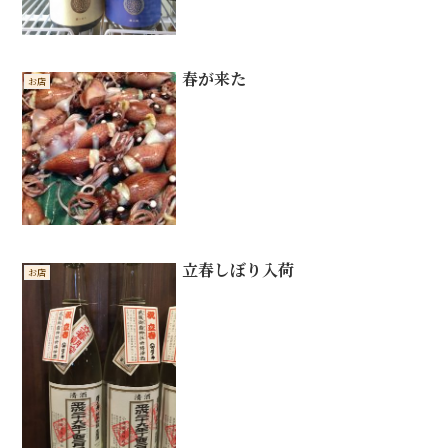
春が来た
お店
立春しぼり入荷
お店