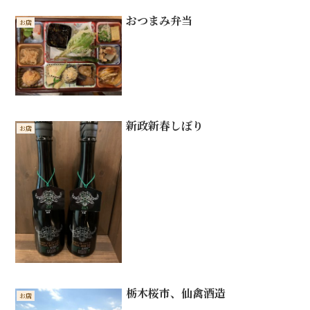
おつまみ弁当
お店
新政新春しぼり
お店
栃木桜市、仙禽酒造
お店