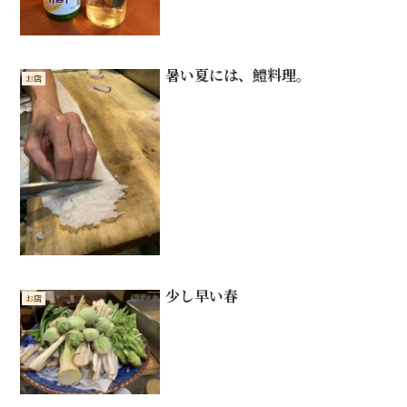
暑い夏には、鱧料理。
お店
少し早い春
お店