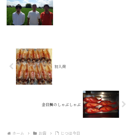
初入荷
金目鯛のしゃぶしゃぶ
ホーム
お店
じつは今日