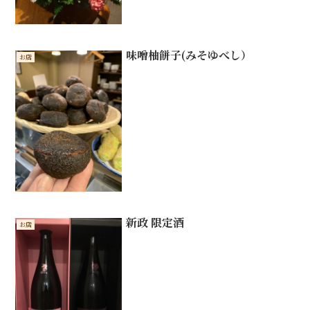
味噌柚餅子(みそゆべし）
お店
新政 限定酒
お店