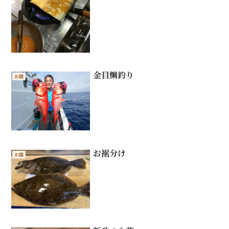
金目鯛釣り
お店
お裾分け
お店