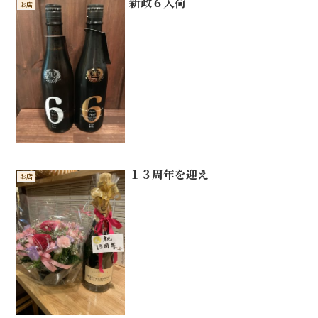
新政６入荷
お店
１３周年を迎え
お店