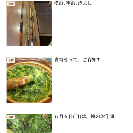
横浜､竿浜､汐よし
お店
青寄せって、ご存知❓
お店
６月６日(日)は、梅のお仕事
お店