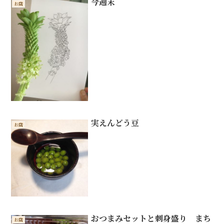
今週末
お店
実えんどう豆
お店
おつまみセットと刺身盛り まち
お店