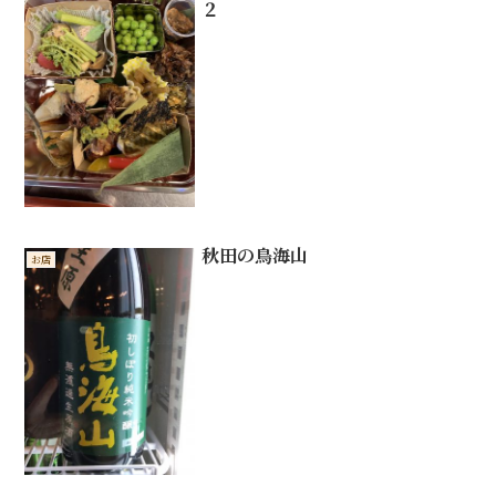
２
秋田の鳥海山
お店