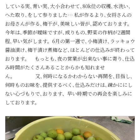
している実､青い実､大小合わせて､80k位の収穫､水洗い､
へた取り､をして参りました… 私が作るより､女将さんの
お母さんが作る､梅干が､美味しい皆が､認めております。
今年は､季節が曖昧ですが､成りもの､野菜の作柄が2週間
程､早い気がします。6月の第一週で､小梅漬け､ラッキョウ
醤油漬け､梅干漬け煮梅など､ほとんどの仕込みが終わって
おります。 もっとも､夜の営業が出来ない事に寄り､仕込
み時間がたくさんあることからかも知れませ
ん。 又､何時になるかわからない再開を､目指し､
何時ものお味を､提供するべく､仕込みだけは､疎かににし
ない心づもりで､おります、早い時期での再会を楽しみに
しております。