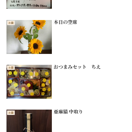
本日の空席
お店
おつまみセット ちえ
お店
亜麻猫 中取り
お店