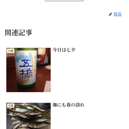
板長
関連記事
今日は七夕
お店
海にも春の訪れ
お店