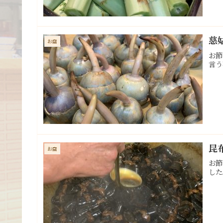
慈
お店
お節
言う
昆
お店
お節
した