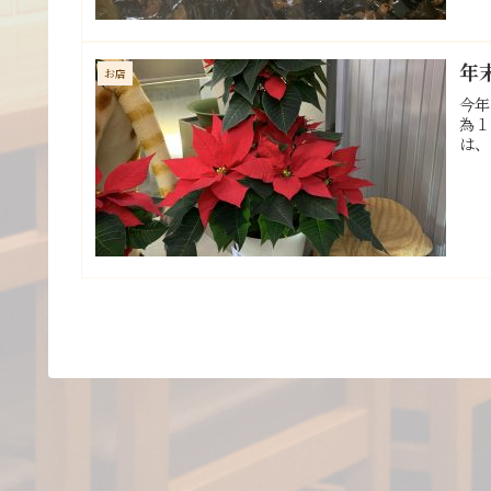
年
お店
今年
為１
は、