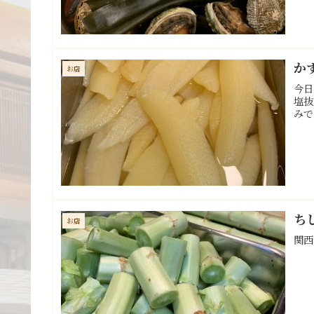
か
お店
今日
塩抜
みで
ち
お店
関西