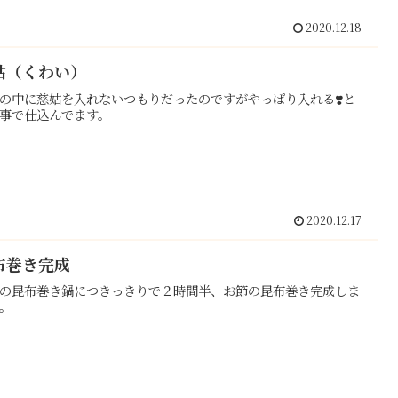
2020.12.18
姑（くわい）
の中に慈姑を入れないつもりだったのですがやっぱり入れる❣️と
事で仕込んでます。
2020.12.17
布巻き完成
の昆布巻き鍋につきっきりで２時間半、お節の昆布巻き完成しま
。