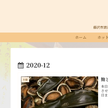
藤沢市鵠沼石
ホーム
ホット
2020-12
鮑
お店
本日
させ
日ま