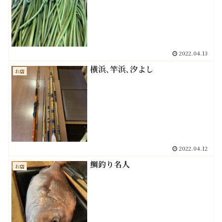
2022.04.13
横浜､竿浜､汐よし
お店
2022.04.12
鯛釣り名人
お店