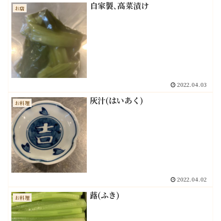
自家製､高菜漬け
お店
2022.04.03
灰汁(はいあく)
お料理
2022.04.02
蕗(ふき)
お料理