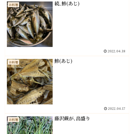
続､鯵(あじ)
お料理
2022.04.18
鯵(あじ)
お料理
2022.04.17
藤沢蕨が､出盛り
お料理