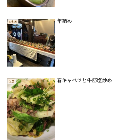
年納め
お料理
春キャベツと牛筋塩炒め
お店