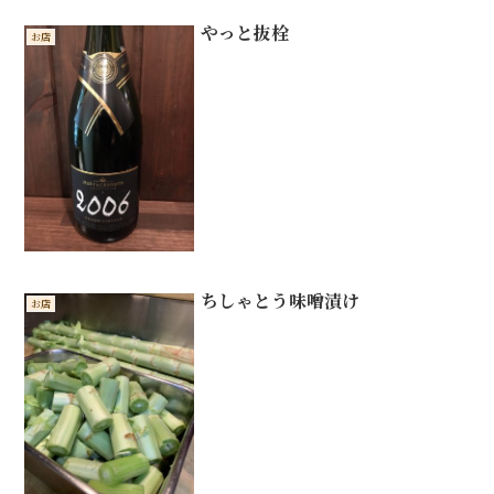
やっと抜栓
お店
ちしゃとう味噌漬け
お店