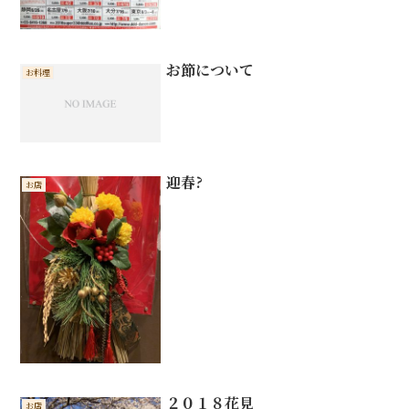
お節について
お料理
迎春?
お店
２０１８花見
お店