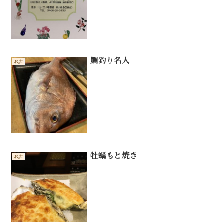
鯛釣り名人
お店
牡蠣もと焼き
お店