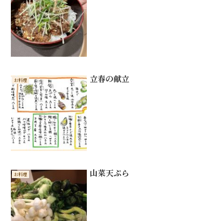
立春の献立
お料理
山菜天ぷら
お料理