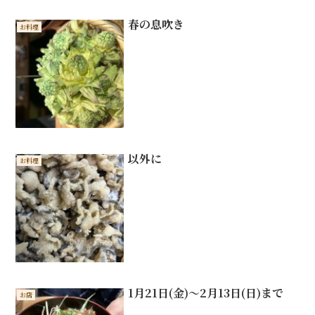
春の息吹き
お料理
以外に
お料理
1月21日(金)〜2月13日(日)まで
お店