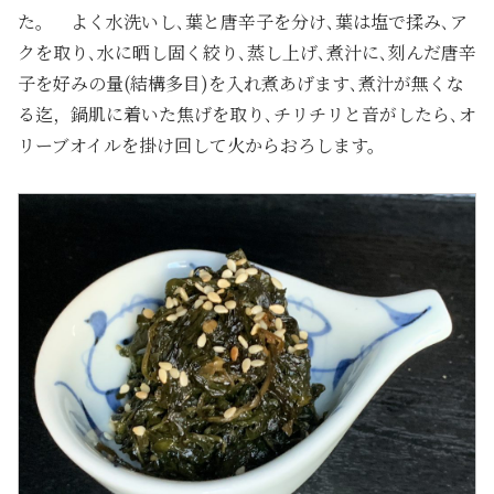
た。 よく水洗いし､葉と唐辛子を分け､葉は塩で揉み､ア
クを取り､水に晒し固く絞り､蒸し上げ､煮汁に､刻んだ唐辛
子を好みの量(結構多目)を入れ煮あげます､煮汁が無くな
る迄，鍋肌に着いた焦げを取り､チリチリと音がしたら､オ
リーブオイルを掛け回して火からおろします。