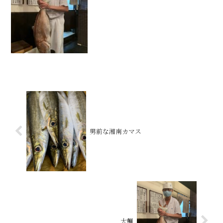
男前な湘南カマス
大鯛