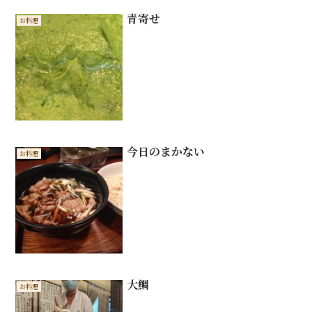
青寄せ
お料理
今日のまかない
お料理
大鯛
お料理