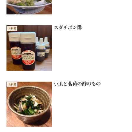
スダチポン酢
お料理
小肌と茗荷の酢のもの
お料理