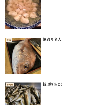
鯛釣り名人
お店
続､鯵(あじ)
お料理