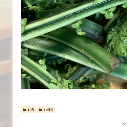
お店
お料理
シ