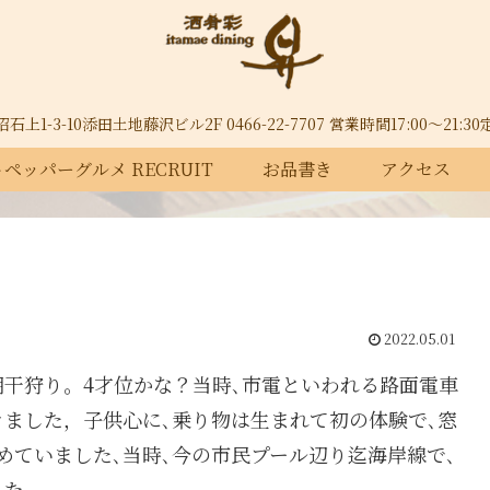
上1-3-10添田土地藤沢ビル2F 0466-22-7707 営業時間17:00～21:
ペッパーグルメ RECRUIT
お品書き
アクセス
2022.05.01
潮干狩り。4才位かな？当時､市電といわれる路面電車
きました，子供心に､乗り物は生まれて初の体験で､窓
めていました､当時､今の市民プール辺り迄海岸線で､
した。