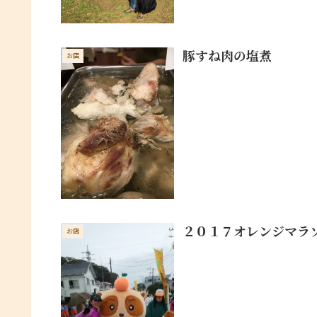
豚すね肉の塩煮
お店
２０１７オレンジマラ
お店