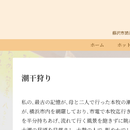
藤沢市鵠沼石
ホーム
ホット
潮干狩り
私の､最古の記憶が､母と二人で行った本牧の
が､横浜市内を網羅しており､市電で本牧迄行
を半分持ちあげ､流れて行く風景を飽きずに眺
大潮の昼頃を目覚まし､大勢の人で､賑やかで