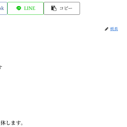
ok
LINE
コピー
板長
す
連休します。