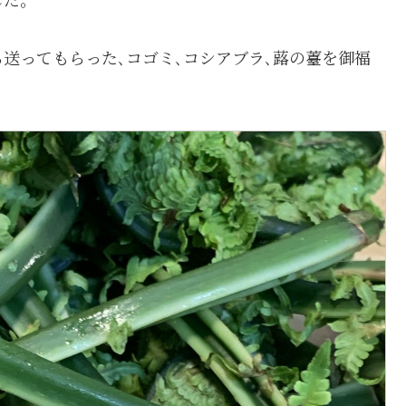
ら送ってもらった､コゴミ､コシアブラ､蕗の薹を御福