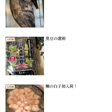
黒豆の選別
お料理
鯛の白子初入荷！
お料理