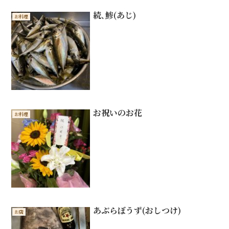
続､鯵(あじ)
お料理
お祝いのお花
お料理
あぶらぼうず(おしつけ)
お店