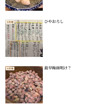
ひやおろし
お料理
最早梅雨明け？
お料理