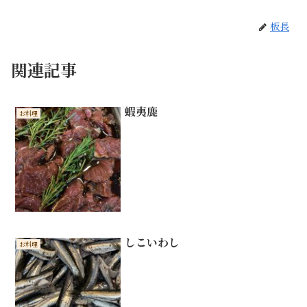
板長
関連記事
蝦夷鹿
お料理
しこいわし
お料理