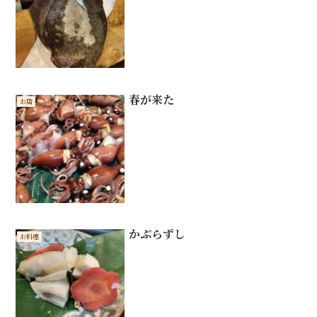
春が来た
お店
かぶらずし
お料理