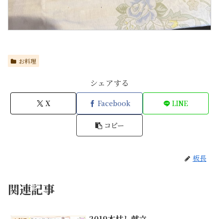
お料理
シェアする
X
Facebook
LINE
コピー
板長
関連記事
2019木枯し献立