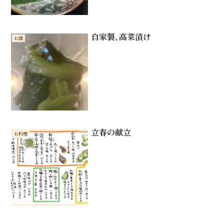
自家製､高菜漬け
お店
立春の献立
お料理