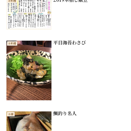
お料理
平目海苔わさび
お料理
鯛釣り名人
お店