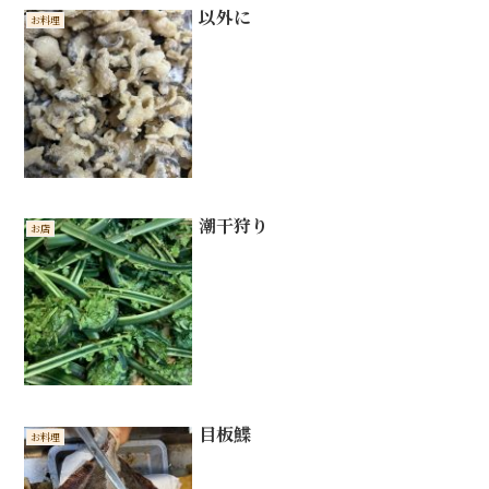
以外に
お料理
潮干狩り
お店
目板鰈
お料理