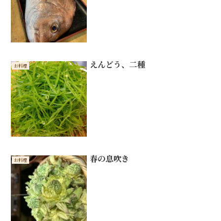
えんどう、二種
お料理
春の息吹き
お料理