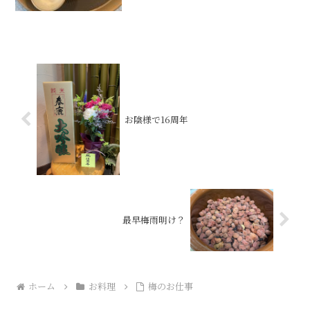
お陰様で16周年
最早梅雨明け？
ホーム
お料理
梅のお仕事