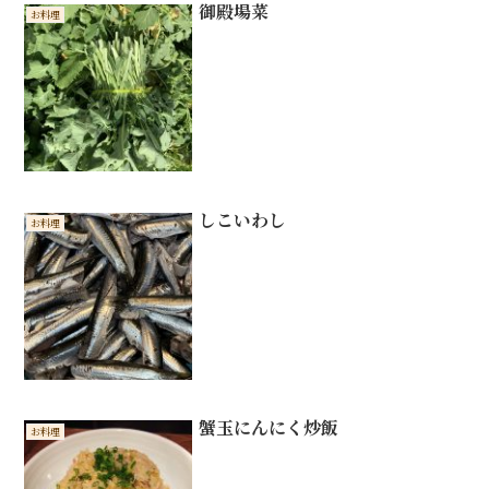
御殿場菜
お料理
しこいわし
お料理
蟹玉にんにく炒飯
お料理