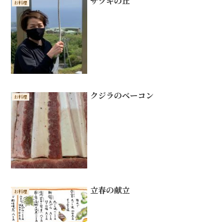
サツキの丘
お料理
クジラのベーコン
お料理
立春の献立
お料理