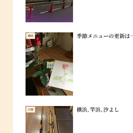
季節メニューの更新は
趣味
横浜､竿浜､汐よし
お店