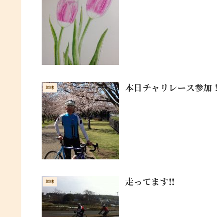
本日チャリレース参加
趣味
走ってます‼︎
趣味