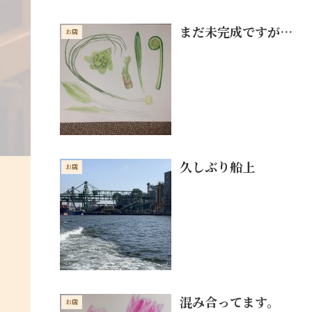
まだ未完成ですが…
お店
久しぶり船上
お店
混み合ってます。
お店