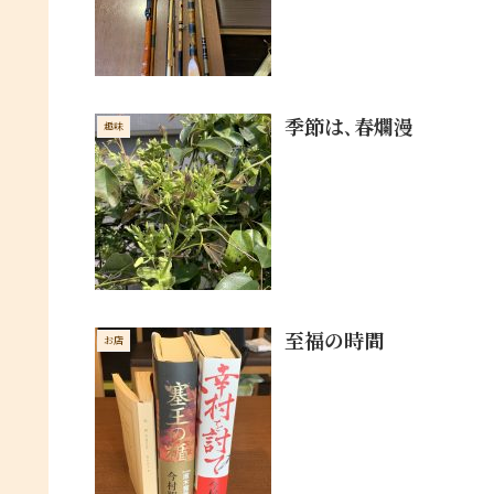
季節は､春爛漫
趣味
至福の時間
お店