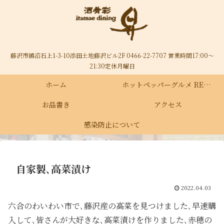
藤沢市鵠沼石上1-3-10添田土地藤沢ビル2F 0466-22-7707 営業時間17:00～
21:30定休月曜日
ホーム
ホットペッパーグルメ RECRUIT
お品書き
アクセス
感染防止について
自家製､高菜漬け
2022.04.03
六合のわいわい市で､藤沢産の高菜を見つけました､早速購
入して､皆さんが大好きな､高菜漬けを作りました､赤穂の