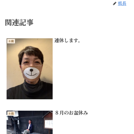
板長
関連記事
連休します。
お店
８月のお盆休み
お店