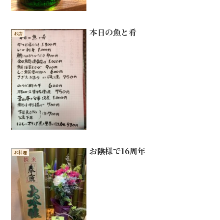
本日の魚と肴
お店
お陰様で16周年
お料理