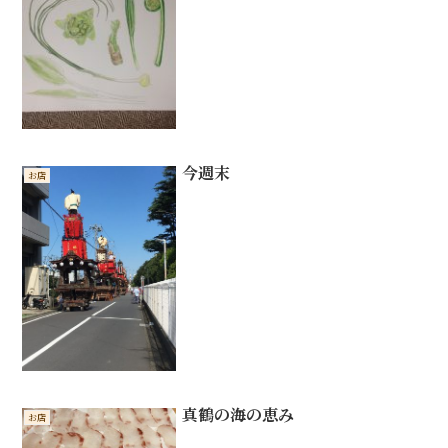
今週末
お店
真鶴の海の恵み
お店