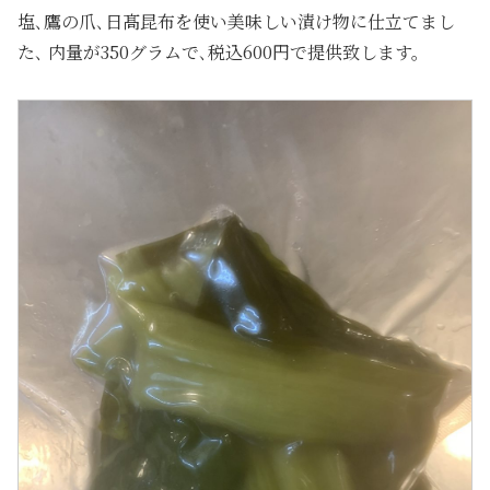
塩､鷹の爪､日髙昆布を使い美味しい漬け物に仕立てまし
た､ 内量が350グラムで､税込600円で提供致します。