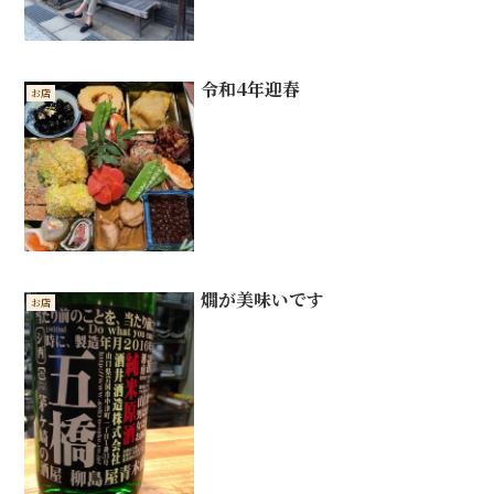
令和4年迎春
お店
燗が美味いです
お店