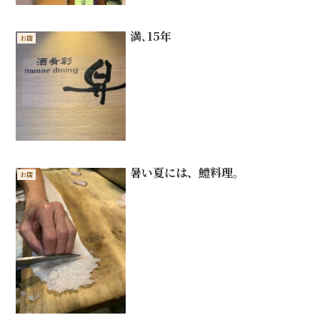
満､15年
お店
暑い夏には、鱧料理。
お店