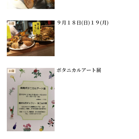
９月１８日(日)１９(月)
お店
ボタニカルアート展
お店