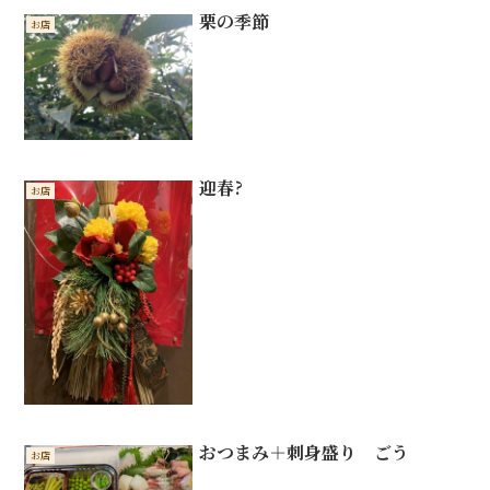
栗の季節
お店
迎春?
お店
おつまみ＋刺身盛り ごう
お店