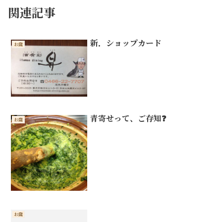
関連記事
新．ショップカード
お店
青寄せって、ご存知❓
お店
お店