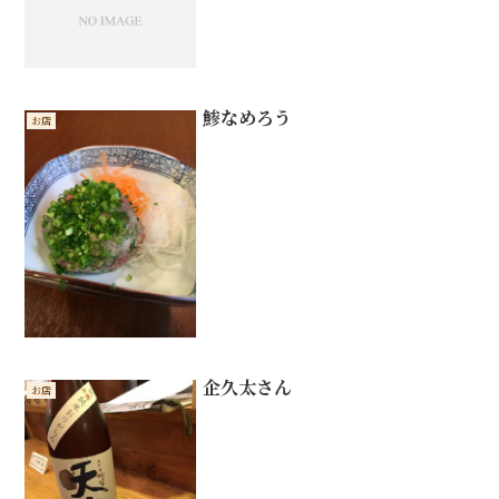
鯵なめろう
お店
企久太さん
お店