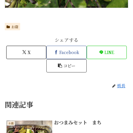
お店
シェアする
X
Facebook
LINE
コピー
板長
関連記事
おつまみセット まち
お店