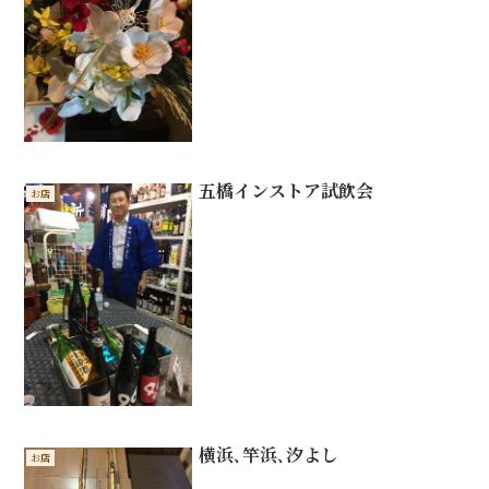
五橋インストア試飲会
お店
横浜､竿浜､汐よし
お店