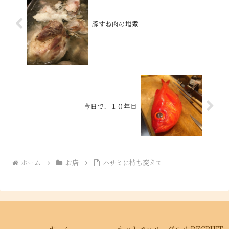
豚すね肉の塩煮
今日で、１０年目
ホーム
お店
ハサミに持ち変えて