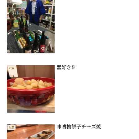
器好き⁉︎
お店
味噌柚餅子チーズ焼
お店