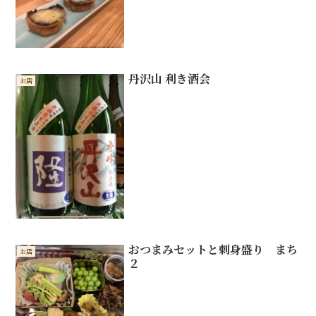
丹沢山 利き酒会
お店
おつまみセットと刺身盛り まち
お店
２