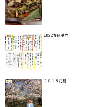
2022春色献立
お店
２０１８花見
お店