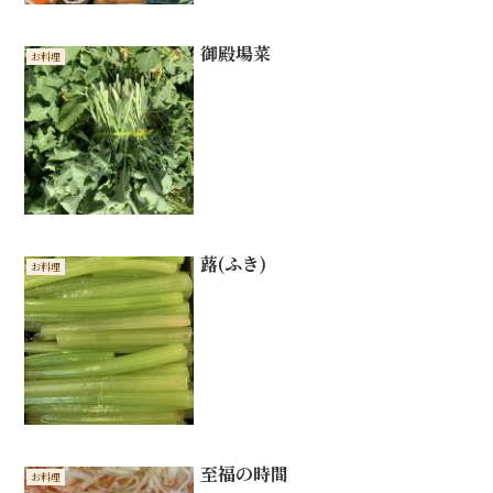
御殿場菜
お料理
蕗(ふき)
お料理
至福の時間
お料理