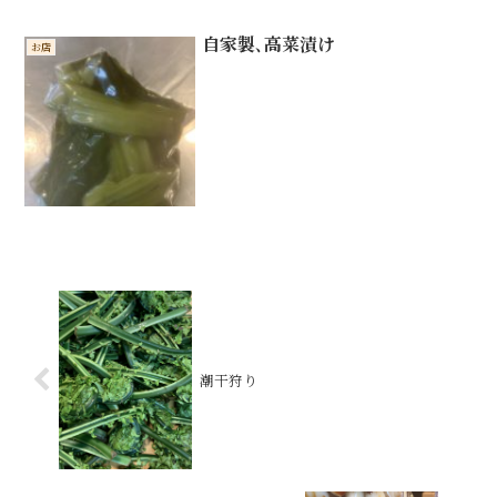
自家製､高菜漬け
お店
潮干狩り