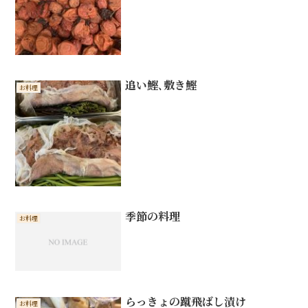
追い鰹､敷き鰹
お料理
季節の料理
お料理
らっきょの蹴飛ばし漬け
お料理