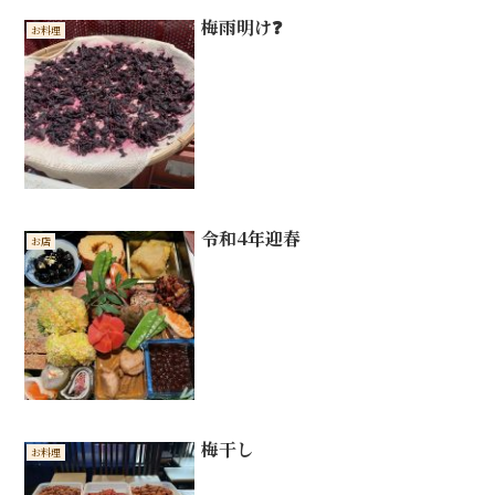
梅雨明け❓
お料理
令和4年迎春
お店
梅干し
お料理