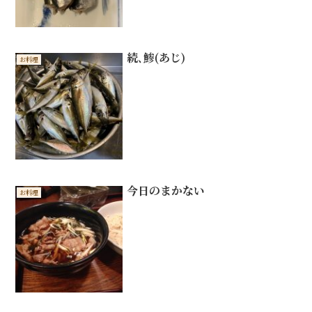
続､鯵(あじ)
お料理
今日のまかない
お料理