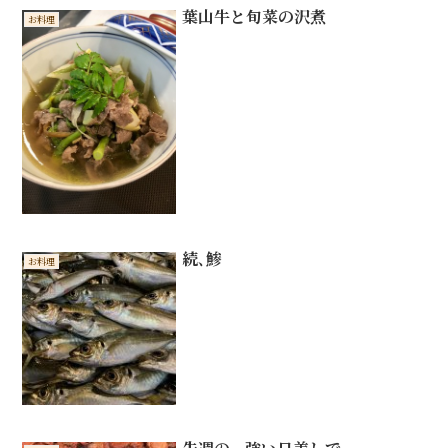
葉山牛と旬菜の沢煮
お料理
続､鯵
お料理